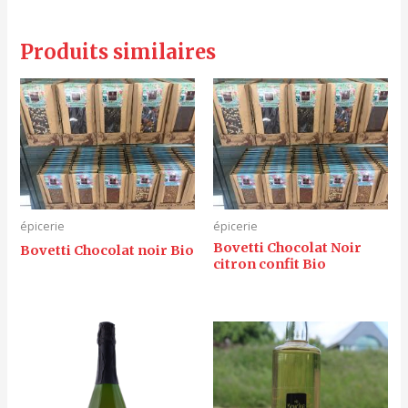
Produits similaires
épicerie
épicerie
Bovetti Chocolat Noir
Bovetti Chocolat noir Bio
citron confit Bio