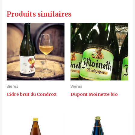
Produits similaires
Bières
Bières
Cidre brut du Condroz
Dupont Moinette bio