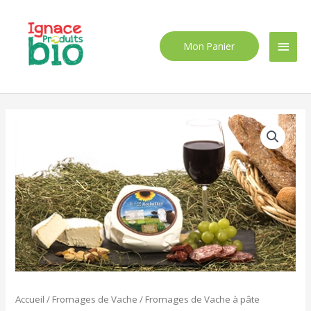
Aller
Men
au
contenu
princ
Mon Panier
Accueil
/
Fromages de Vache
/
Fromages de Vache à pâte