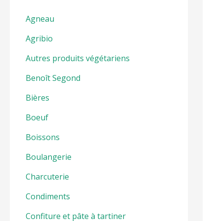
r
c
Agneau
h
Agribio
e
Autres produits végétariens
r
Benoît Segond
:
Bières
Boeuf
Boissons
Boulangerie
Charcuterie
Condiments
Confiture et pâte à tartiner