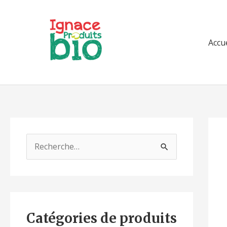
Aller
au
contenu
Accue
R
e
c
h
e
Catégories de produits