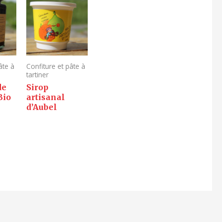
âte à
Confiture et pâte à
tartiner
de
Sirop
Bio
artisanal
d’Aubel