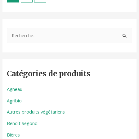
R
e
c
h
Catégories de produits
e
r
Agneau
c
h
Agribio
e
Autres produits végétariens
r
Benoît Segond
Bières
: