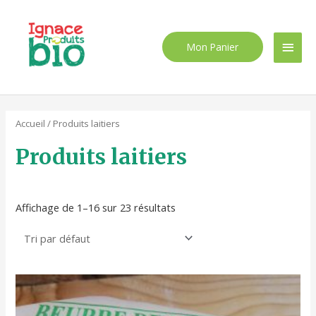
Aller
Men
au
contenu
princ
Mon Panier
Accueil
/ Produits laitiers
Produits laitiers
Affichage de 1–16 sur 23 résultats